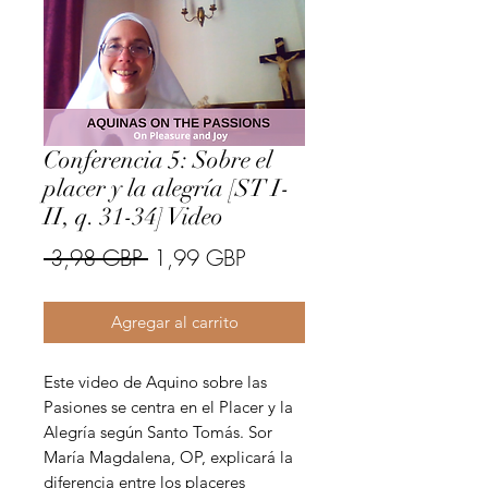
Conferencia 5: Sobre el
placer y la alegría [ST I-
II, q. 31-34] Video
Precio
Precio
 3,98 GBP 
1,99 GBP
de
Agregar al carrito
oferta
Este video de Aquino sobre las
Pasiones se centra en el Placer y la
Alegría según Santo Tomás. Sor
María Magdalena, OP, explicará la
diferencia entre los placeres