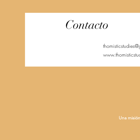
Contacto
thomisticstudies
www.thomisticstu
Una misión