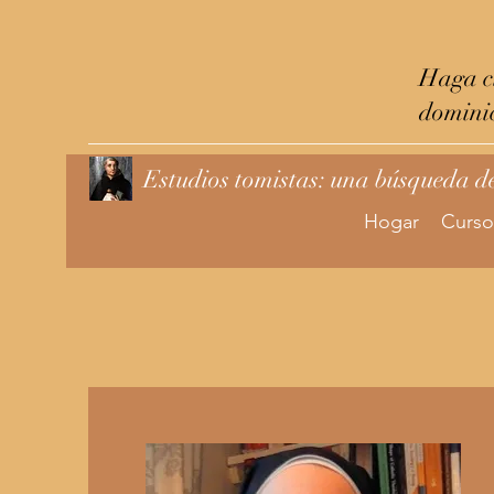
Haga cl
domini
Estudios tomistas: una búsqueda d
Hogar
Curso