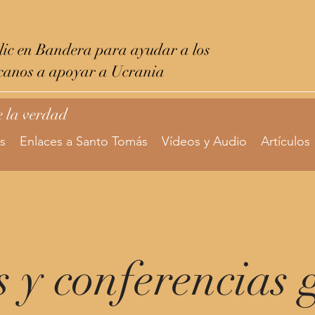
ic en Bandera para ayudar a los
canos a apoyar a Ucrania
e la verdad
s
Enlaces a Santo Tomás
Vídeos y Audio
Artículos
 y conferencias 