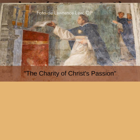
Foto de Lawrence Lew, OP
Fr John Emery, O.P., on the Charity of Christ's
Passion, Aquinas on Christ Conference 2020, Talk 3
Reproducir video