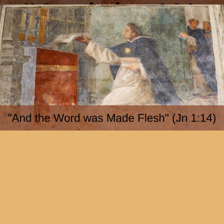
And the Word was Made Flesh, Aquinas on Christ
Zoom Conference, Talk 1
Reproducir video