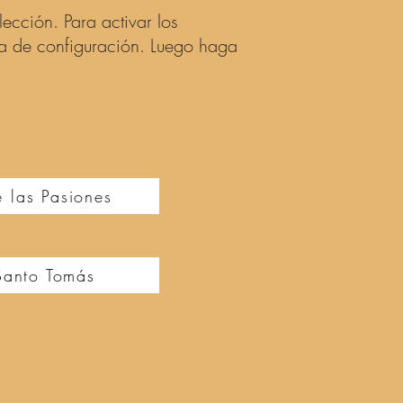
ección. Para activar los
eda de configuración. Luego haga
 las Pasiones
Santo Tomás