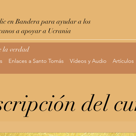
ic en Bandera para ayudar a los
canos a apoyar a Ucrania
e la verdad
s
Enlaces a Santo Tomás
Vídeos y Audio
Artículos
scripción del cu