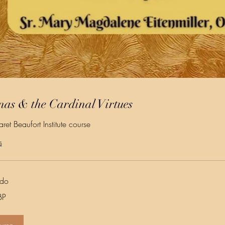
as & the Cardinal Virtues
et Beaufort Institute course
s
ado
BP