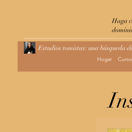
Haga cl
domini
Estudios tomistas: una búsqueda d
Hogar
Curso
In