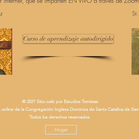
r internet, que se imparten EN VIVO a través de Zoom
t
St
Curso de aprendizaje autodirigido
© 2021 Sitio web por E
studios Tomistas
 online de la Congregación Inglesa Dominica de Santa Catalina de Sie
Todos los derechos reservados.
Hogar