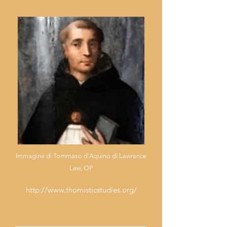
Immagine di Tommaso d'Aquino di Lawrence
Lew, OP
http://www.thomisticstudies.org/