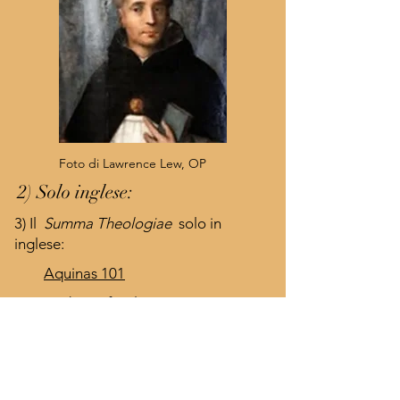
Foto di Lawrence Lew, OP
2) Solo inglese:
3) Il
Summa Theologiae
solo in
inglese:
Aquinas 101
New Advent
(fai clic su Summa e
cerca "Aquinas" e il tuo argomento.)
A New English translation being
made of the
Summa Theologiae