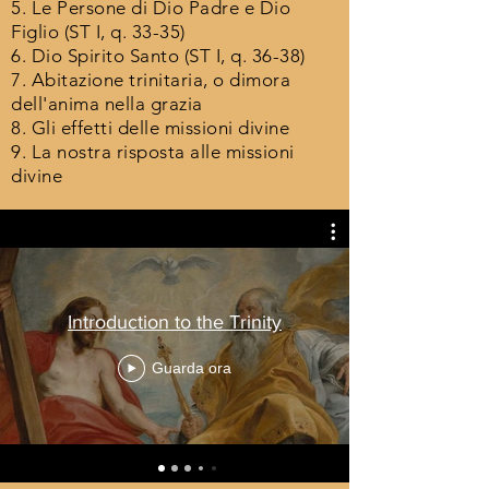
5. Le Persone di Dio Padre e Dio
Figlio (ST I, q. 33-35)
6. Dio Spirito Santo (ST I, q. 36-38)
7. Abitazione trinitaria, o dimora
dell'anima nella grazia
8. Gli effetti delle missioni divine
9. La nostra risposta alle missioni
divine
Introduction to the Trinity
Guarda ora