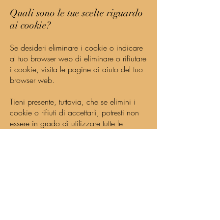
Quali sono le tue scelte riguardo
ai cookie?
Se desideri eliminare i cookie o indicare
al tuo browser web di eliminare o rifiutare
i cookie, visita le pagine di aiuto del tuo
browser web.
Tieni presente, tuttavia, che se elimini i
cookie o rifiuti di accettarli, potresti non
essere in grado di utilizzare tutte le
funzionalità che offriamo, potresti non
essere in grado di memorizzare le tue
preferenze e alcune delle nostre pagine
potrebbero non essere visualizzate
correttamente.
Dove puoi trovare maggiori
informazioni sui cookie?