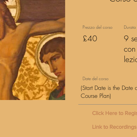
Prezzo del corso
Durata 
£40
9 se
con
lezi
Date del corso
(Start Date is the Date
Course Plan)
Click Here to Regi
Link to Recordings