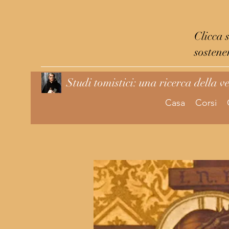
Clicca 
sostene
Studi tomistici: una ricerca della v
Casa
Corsi