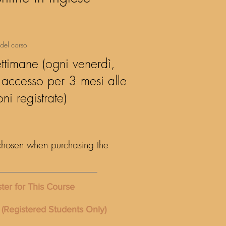
del corso
ttimane (ogni venerdì,
 accesso per 3 mesi alle
oni registrate)
 chosen when purchasing the
ster for This Course
 (Registered Students Only)