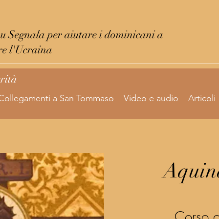
su Segnala per aiutare i dominicani a
re l'Ucraina
erità
Collegamenti a San Tommaso
Video e audio
Articoli
Aquina
Corso o