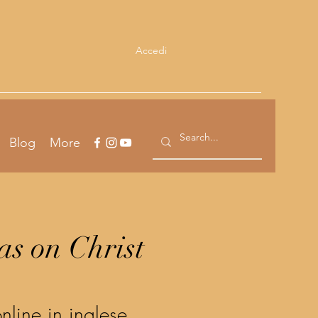
Accedi
Blog
More
s on Christ
nline in inglese