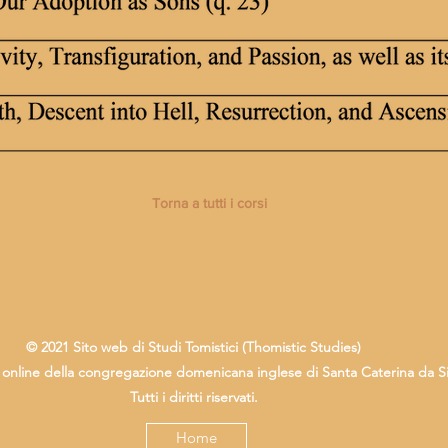
Torna a tutti i corsi
© 2021 Sito web di Studi Tomistici (
Thomistic Studies)
 online della congregazione domenicana inglese di Santa Caterina da S
Tutti i diritti riservati.
Home