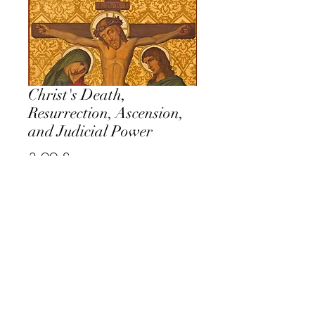
Christ's Death,
Resurrection, Ascension,
and Judicial Power
Prezzo
3,99 £
Aggiungi al carrello
© 2021 Sito web di Studi Tomistici (
Thomistic Studies)
Una missione online della congregazione domenicana
inglese di Santa Caterina da Siena
Tutti i diritti riservati.