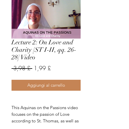
Lecture 2: On Love and
Charity [ST I-II, qq. 26-
28] Video
Prezzo
Prezzo
 3,98 £ 
1,99 £
regolare
scontato
Aggiungi al carrello
This Aquinas on the Passions video
focuses on the passion of Love
according to St. Thomas, as well as
the theological virtue of Charity. Sr.