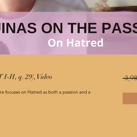
I-II, q. 29], Video
 3,98
ure focuses on Hatred as both a passion and a