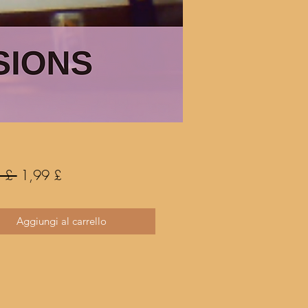
Prezzo
Prezzo
 £ 
1,99 £
regolare
scontato
Aggiungi al carrello