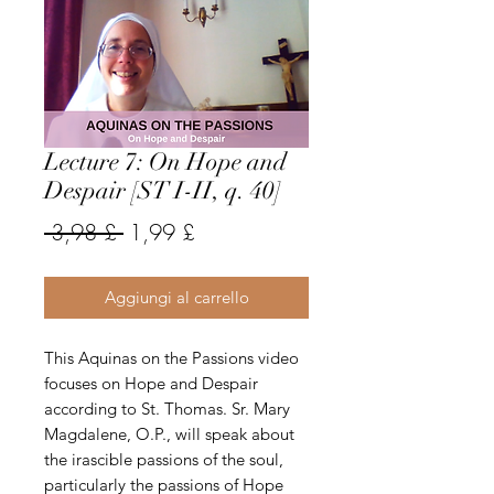
Lecture 7: On Hope and
Despair [ST I-II, q. 40]
Prezzo
Prezzo
 3,98 £ 
1,99 £
regolare
scontato
Aggiungi al carrello
This Aquinas on the Passions video
focuses on Hope and Despair
according to St. Thomas. Sr. Mary
Magdalene, O.P., will speak about
the irascible passions of the soul,
particularly the passions of Hope