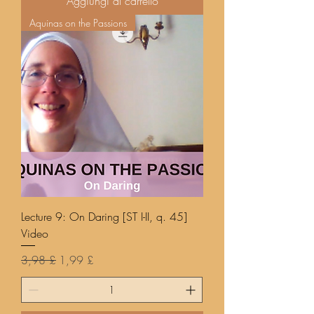
Aggiungi al carrello
Aquinas on the Passions
Lecture 9: On Daring [ST I-II, q. 45]
Video
Prezzo regolare
Prezzo scontato
3,98 £
1,99 £