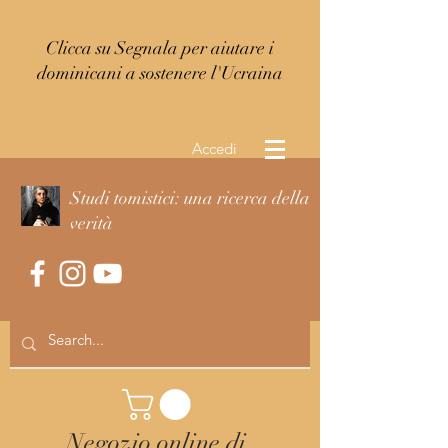
Clicca su Segnala per aiutare i
dominicani a sostenere l'Ucraina
Accedi
Studi tomistici: una ricerca della
verità
Negozio online di