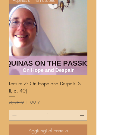
Aquinas on the Passions
Lecture 7: On Hope and Despair [ST I-
II, q. 40]
Prezzo regolare
Prezzo scontato
3,98 £
1,99 £
Aggiungi al carrello