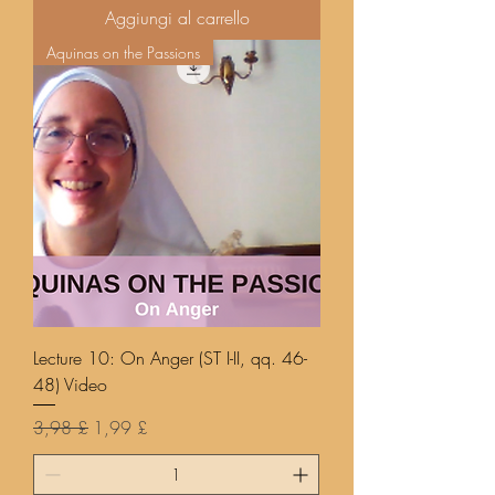
Aggiungi al carrello
Aquinas on the Passions
Lecture 10: On Anger (ST I-II, qq. 46-
48) Video
Prezzo regolare
Prezzo scontato
3,98 £
1,99 £