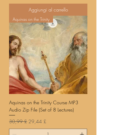
Aggiungi al carrello
Aquinas on the Trinity
Aquinas on the Trinity Course MP3
Audio Zip File (Set of 8 Lectures)
Prezzo regolare
Prezzo scontato
30,99 £
29,44 £