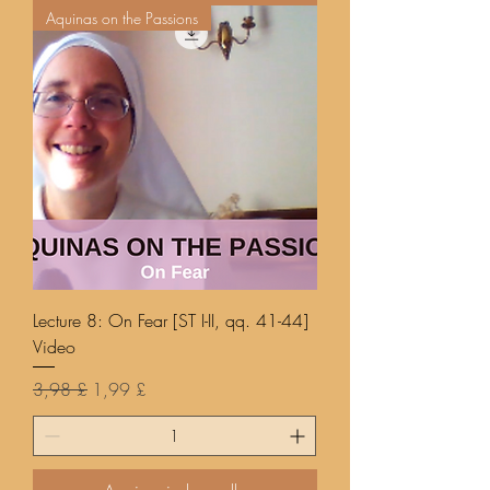
Aquinas on the Passions
Lecture 8: On Fear [ST I-II, qq. 41-44]
Video
Prezzo regolare
Prezzo scontato
3,98 £
1,99 £