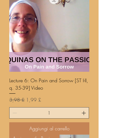
Lecture 6: On Pain and Sorrow [ST I-II,
q. 35-39] Video
Prezzo regolare
Prezzo scontato
3,98 £
1,99 £
Aggiungi al carrello