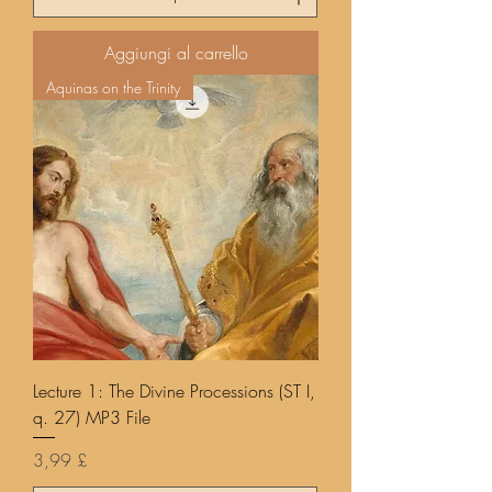
Aggiungi al carrello
Aquinas on the Trinity
Lecture 1: The Divine Processions (ST I,
q. 27) MP3 File
Prezzo
3,99 £