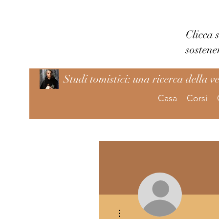
Clicca 
sostene
Studi tomistici: una ricerca della v
Casa
Corsi
Altre azioni