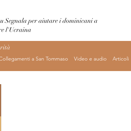
su Segnala per aiutare i dominicani a
re l'Ucraina
erità
Collegamenti a San Tommaso
Video e audio
Articoli