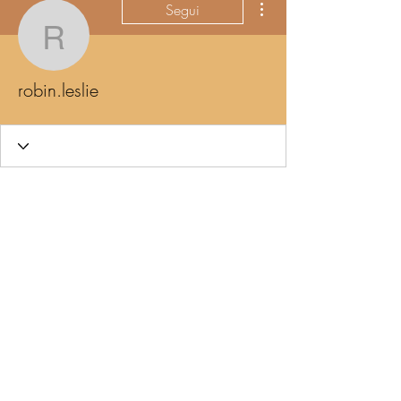
Segui
robin.leslie
robin.leslie
Wix Forum non è più
disponibile
Questa applicazione è stata dismessa.
Se hai bisogno di un'app per la