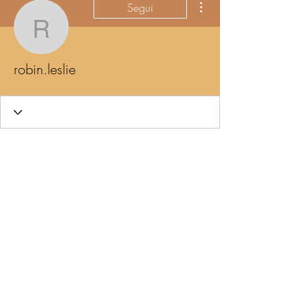
Segui
robin.leslie
robin.leslie
Wix Forum non è più
disponibile
Questa applicazione è stata dismessa.
Se hai bisogno di un'app per la